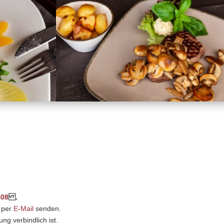
508
.
 per
E-Mail
senden.
ng verbindlich ist.